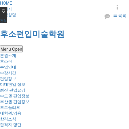
HOME
관리자
진학상담
목록
전화
후소편입미술학원
Menu Open
본원소개
후소란
수업안내
수강시간
편입정보
미대편입 정보
최신 편입요강
수도권 편입정보
부산권 편입정보
포트폴리오
대학원.임용
합격소식
합격자 명단